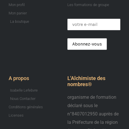
Mon profil
Les formations de groupe
Mon panier
La boutique
A propos
L'Alchimiste des
nombres®️
Isabelle Lefebvre
organisme de formation
Nous Contacter
déclaré sous le
Conditions générales
n°8407012950 auprès de
Licenses
la Préfecture de la région