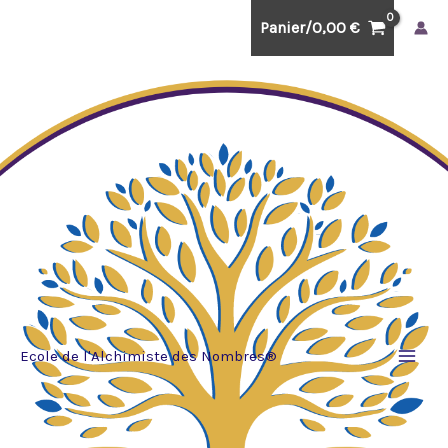
Aller
Panier/
0,00
€
au
contenu
Ecole de l'Alchimiste des Nombres®