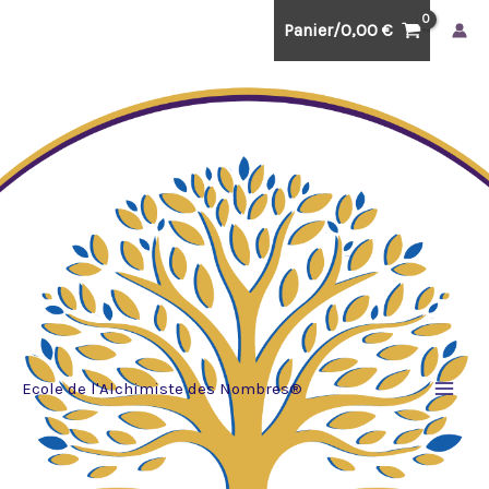
Aller
Panier/
0,00
€
au
contenu
Ecole de l'Alchimiste des Nombres®