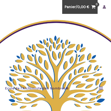
Aller
Panier/
0,00
€
au
contenu
Ecole de l'Alchimiste des Nombres®