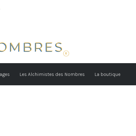
tages
Les Alchimistes des Nombres
La boutique