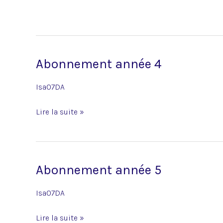
Abonnement année 4
Abonnement
année
Isa07DA
4
Lire la suite »
Abonnement année 5
Abonnement
année
Isa07DA
5
Lire la suite »