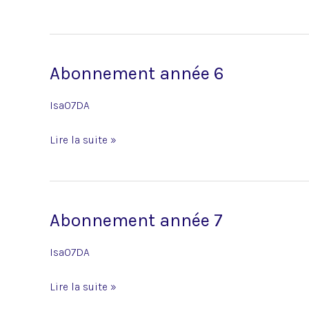
Abonnement année 6
Abonnement
année
Isa07DA
6
Lire la suite »
Abonnement année 7
Abonnement
année
Isa07DA
7
Lire la suite »