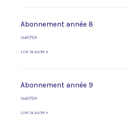
Abonnement année 8
Abonnement
année
Isa07DA
8
Lire la suite »
Abonnement année 9
Abonnement
année
Isa07DA
9
Lire la suite »