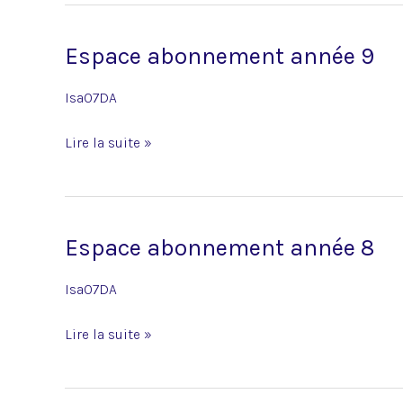
Espace abonnement année 9
Espace
abonnement
Isa07DA
année
9
Lire la suite »
Espace abonnement année 8
Espace
abonnement
Isa07DA
année
8
Lire la suite »