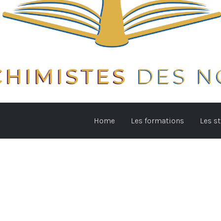
Home
Les formations
Les s