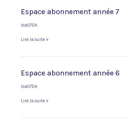
Espace abonnement année 7
Espace
abonnement
Isa07DA
année
7
Lire la suite »
Espace abonnement année 6
Espace
abonnement
Isa07DA
année
6
Lire la suite »