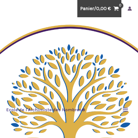
Aller
Panier/
0,00
€
au
contenu
Ecole de l'Alchimiste des Nombres®