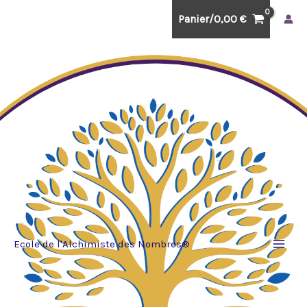
Aller
Panier/
0,00
€
au
contenu
Ecole de l'Alchimiste des Nombres®