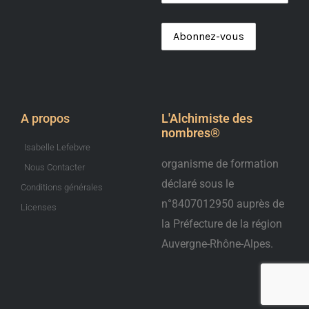
A propos
L'Alchimiste des
nombres®️
Isabelle Lefebvre
organisme de formation
Nous Contacter
déclaré sous le
Conditions générales
n°8407012950 auprès de
Licenses
la Préfecture de la région
Auvergne-Rhône-Alpes.