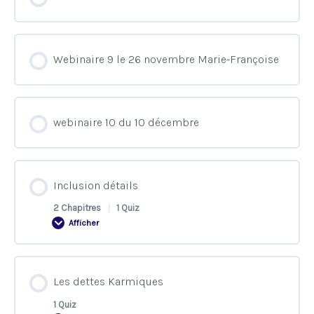
Cycles et réalisations
Webinaire 9 le 26 novembre Marie-Françoise
La synthèse finale
webinaire 10 du 10 décembre
Inclusion détails
2 Chapitres
|
1 Quiz
Afficher
Contenu de la Leçon
Les dettes Karmiques
0% TERMINÉ
0/2 Etapes
1 Quiz