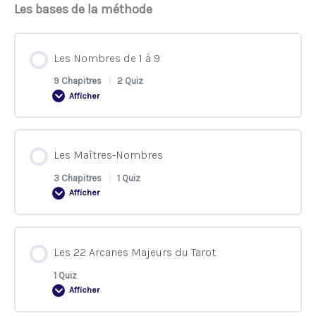
Les bases de la méthode
Les Nombres de 1 à 9
9 Chapitres
|
2 Quiz
Afficher
Contenu de la Leçon
Les Maîtres-Nombres
0% TERMINÉ
0/9 Etapes
3 Chapitres
|
1 Quiz
Afficher
La symbolique du 1
Contenu de la Leçon
Les 22 Arcanes Majeurs du Tarot
La symbolique du 2
0% TERMINÉ
0/3 Etapes
1 Quiz
Afficher