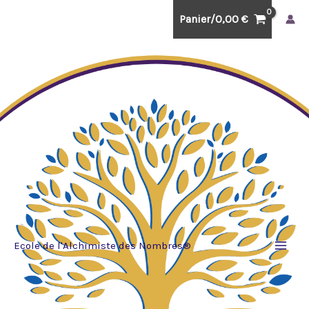
Aller
Panier/
0,00
€
au
contenu
Ecole de l'Alchimiste des Nombres®