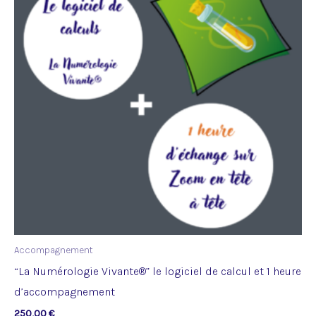
plusieurs
variations.
Les
options
peuvent
être
choisies
sur
la
page
du
produit
Accompagnement
“La Numérologie Vivante®” le logiciel de calcul et 1 heure
d’accompagnement
250,00
€