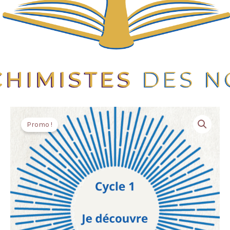
Le
Le
Promo !
prix
prix
initial
actuel
était :
est :
240,00 €.
150,00 €.