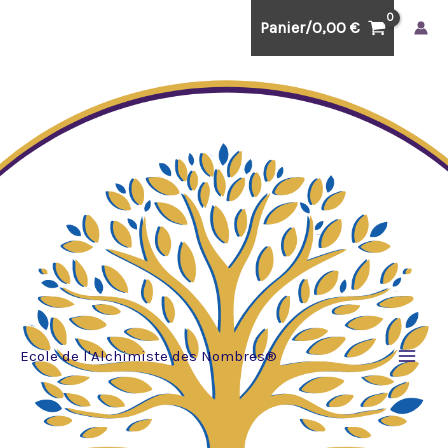
Aller
Panier/
0,00
€
au
contenu
Ecole de l'Alchimiste des Nombres®