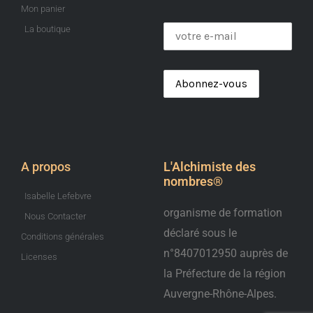
Mon panier
La boutique
A propos
L'Alchimiste des
nombres®️
Isabelle Lefebvre
organisme de formation
Nous Contacter
déclaré sous le
Conditions générales
n°8407012950 auprès de
Licenses
la Préfecture de la région
Auvergne-Rhône-Alpes.