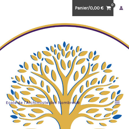
Aller
Panier/
0,00
€
au
contenu
Ecole de l'Alchimiste des Nombres®